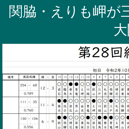
関脇・えりも岬が
大